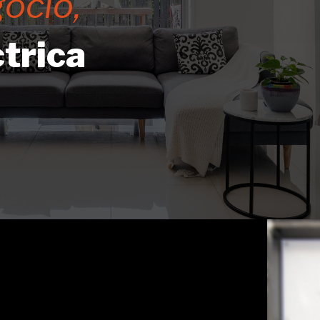
ocio,
trica