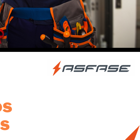
os
os