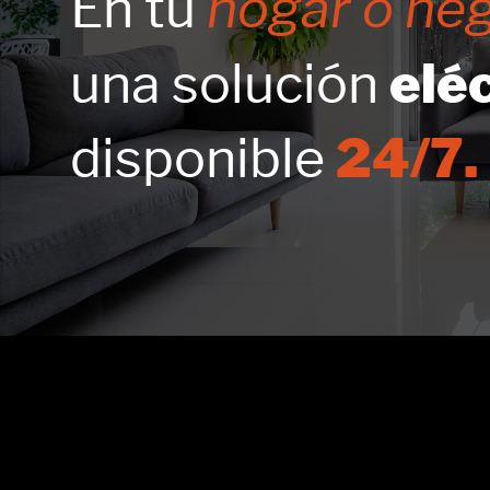
En tu
hogar o neg
una solución
eléc
disponible
24/7.
<!-- Google tag (gtag.js) -->
<script async src="https://www.googletagmanager.com/gtag/js?id=AW-16565676095">
</script>
<script>
window.dataLayer = window.dataLayer || [];
function gtag(){dataLayer.push(arguments);}
gtag('js', new Date());
gtag('config', 'AW-16565676095');
</script>